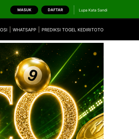
MASUK
DAFTAR
Lupa Kata Sandi
OSI
WHATSAPP
PREDIKSI TOGEL KEDIRITOTO