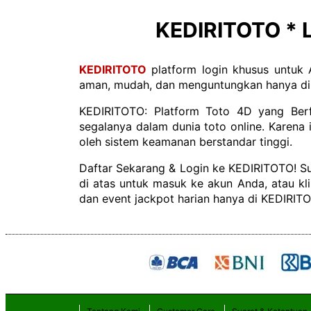
KEDIRITOTO * L
KEDIRITOTO
platform login khusus untuk 
aman, mudah, dan menguntungkan hanya di 
KEDIRITOTO: Platform Toto 4D yang B
segalanya dalam dunia toto online. Karena
oleh sistem keamanan berstandar tinggi.
Daftar Sekarang & Login ke KEDIRITOTO! Su
di atas untuk masuk ke akun Anda, atau 
dan event jackpot harian hanya di KEDIRIT