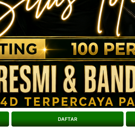
DAFTAR