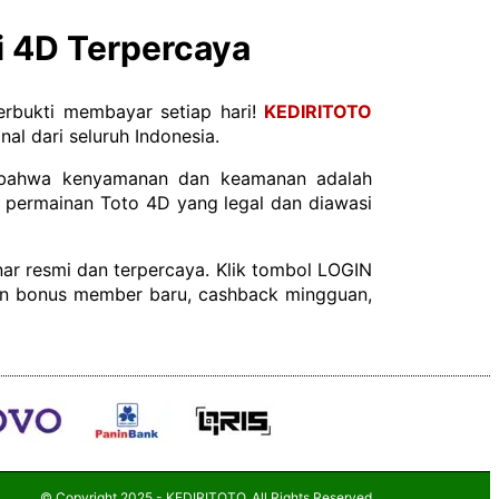
i 4D Terpercaya
erbukti membayar setiap hari!
KEDIRITOTO
l dari seluruh Indonesia.
bahwa kenyamanan dan keamanan adalah
k permainan Toto 4D yang legal dan diawasi
ar resmi dan terpercaya. Klik tombol LOGIN
an bonus member baru, cashback mingguan,
© Copyright 2025 - KEDIRITOTO. All Rights Reserved